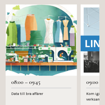
08:00
–
09:45
09:00
–
Data till bra affärer
Kom igång 
verksamhe